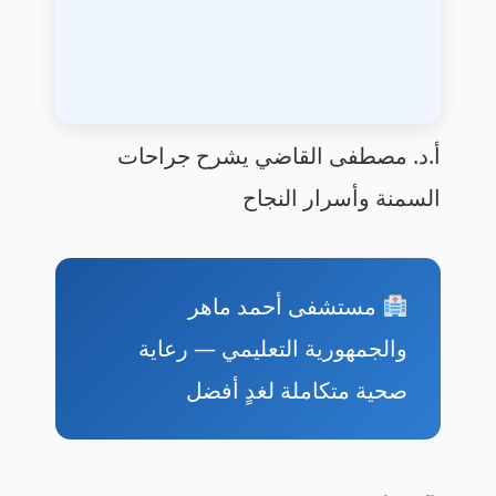
أ.د. مصطفى القاضي يشرح جراحات
السمنة وأسرار النجاح
مستشفى أحمد ماهر
والجمهورية التعليمي — رعاية
صحية متكاملة لغدٍ أفضل