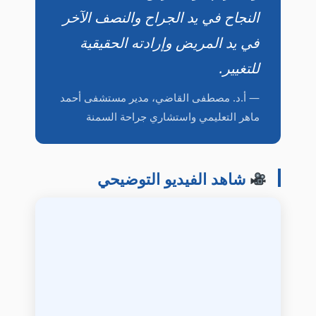
النجاح في يد الجراح والنصف الآخر
في يد المريض وإرادته الحقيقية
للتغيير.
— أ.د. مصطفى القاضي، مدير مستشفى أحمد
ماهر التعليمي واستشاري جراحة السمنة
شاهد الفيديو التوضيحي