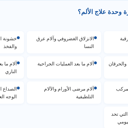
وحدة علاج الألم؟
قبة
الانزلاق الغضروفي وآلام عرق
خشونة ال
النسا
والفخذ
 والحرقان
آلام ما بعد العمليات الجراحية
آلام ما بع
الناري
لمركب
آلام مرضى الأورام والآلام
الصداع ا
التلطيفية
الوجه الع
التي تحد
يومي